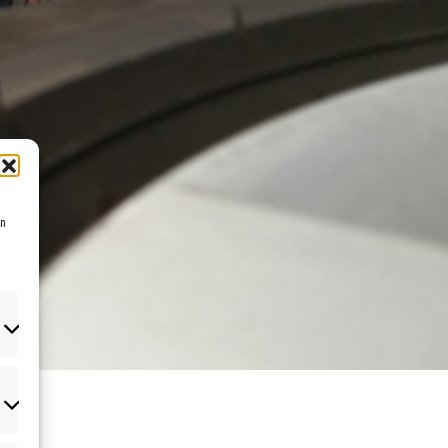
en
atistiken