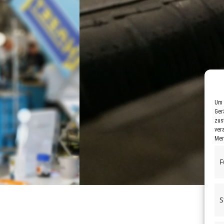
Um 
Ger
zus
ver
Mer
F
S