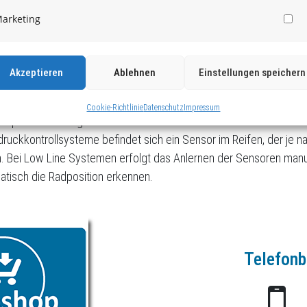
et man bei RDK-Systemen 2 Messsysteme.
arketing
Ma
e
Akzeptieren
Ablehnen
Einstellungen speichern
trollsystem verwendet die Raddrehzahlen als Berechnungsgrundla
werden andauernd alle vier Raddrehzahlen verglichen. Bei Reifendr
Cookie-Richtlinie
Datenschutz
Impressum
sprechend steigt die Raddrehzahl an.
ruckkontrollsysteme befindet sich ein Sensor im Reifen, der je na
 Bei Low Line Systemen erfolgt das Anlernen der Sensoren manu
atisch die Radposition erkennen.
Telefonb