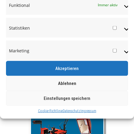
Funktional
Immer aktiv
Statistiken
Statist
Marketing
Market
Akzeptieren
Ablehnen
Einstellungen speichern
Cookie-Richtlinie
Datenschutz
Impressum