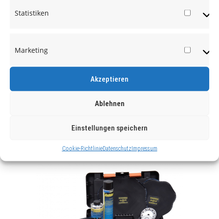
Statistiken
Statist
Marketing
Market
Akzeptieren
Ablehnen
Einstellungen speichern
REIFENREPARATURMATERIAL
Cookie-Richtlinie
Datenschutz
Impressum