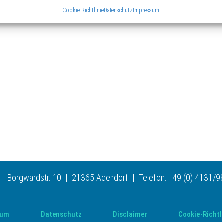
Cookie-Richtlinie
Datenschutz
Impressum
Borgwardstr. 10 | 21365 Adendorf | Telefon: +49 (0) 4131/98
sum
Datenschutz
Disclaimer
Cookie-Richtl