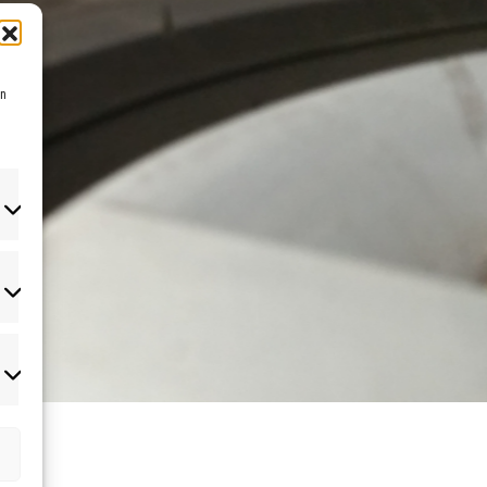
en
atistiken
rketing