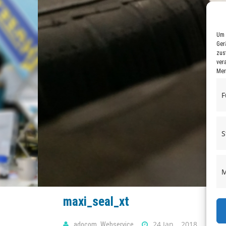
Um 
Ger
zus
ver
Mer
F
S
M
maxi_seal_xt
24 Jan. , 2018
adocom_Webservice