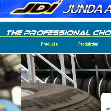
Skip
to
content
Produkte
Produktion
Um 