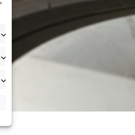
en
atistiken
rketing