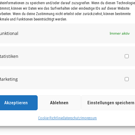
äteinformationen zu speichern und/oder darauf zuzugreifen. Wenn du diesen Technologi
timmst, können wir Daten wie das Surfverhalten oder eindeutige IDs auf dieser Website
arbeiten. Wenn du deine Zustimmung nicht erteilst oder zurückziehst, können bestimmte
kmale und Funktionen beeinträchtigt werden.
unktional
Immer aktiv
tatistiken
St
arketing
Ma
Akzeptieren
Ablehnen
Einstellungen speichern
Cookie-Richtlinie
Datenschutz
Impressum