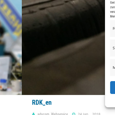
Ger
zus
ver
Mer
F
S
M
RDK_en
24 Jan. , 2018
adocom_Webservice