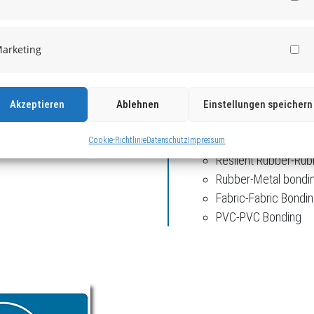
inden Sie in uns den
Since over 60 years you w
St
 auf dem Sektor von
specialty adhesives, wh
uf den man sich verlassen
technically advanced pro
arketing
Ma
tet Ihnen technisch
protection as well in the
 für alle Anwendungsbereiche
rrosionsschutz sowie in der
Akzeptieren
Ablehnen
Einstellungen speichern
DELIVERYPROGRAM:
Cookie-Richtlinie
Datenschutz
Impressum
Resilent Rubber-Rub
Rubber-Metal bondi
Fabric-Fabric Bondi
PVC-PVC Bonding