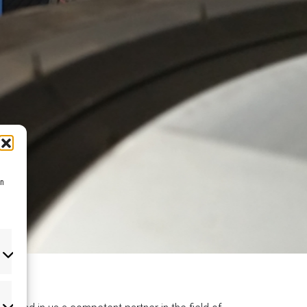
en
UE