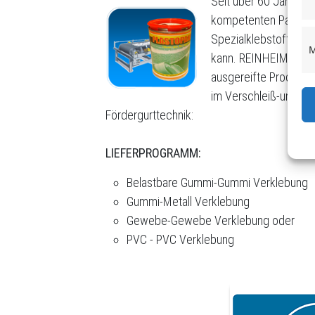
Seit über 60 Jahren f
kompetenten Partner,
Spezialklebstoffen a
M
kann. REINHEIMER bie
ausgereifte Produkte
im Verschleiß-und Ko
Fördergurttechnik:
LIEFERPROGRAMM:
Belastbare Gummi-Gummi Verklebung
Gummi-Metall Verklebung
Gewebe-Gewebe Verklebung oder
PVC - PVC Verklebung