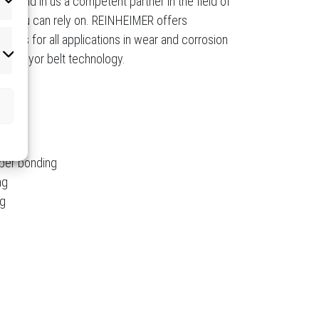
ill find in us a competent partner in the field of
atistiken
ich you can rely on. REINHEIMER offers
ducts for all applications in wear and corrosion
rketing
 conveyor belt technology.
ber bonding
ng
ng