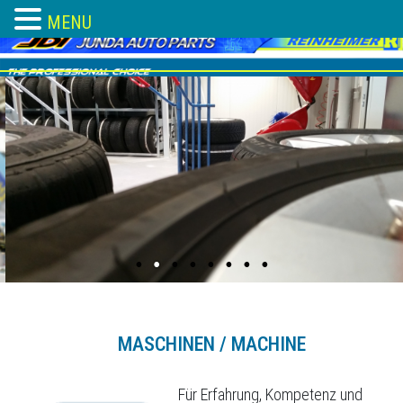
MENU
Skip
to
content
MASCHINEN / MACHINE
Für Erfahrung, Kompetenz und