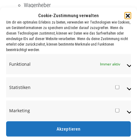
Wagenheber
Hebekissen
Cookie-Zustimmung verwalten
Um dir ein optimales Erlebnis zu bieten, verwenden wir Technologien wie Cookies,
um Geräteinformationen zu speichern und/oder darauf zuzugreifen. Wenn du
diesen Technologien zustimmst, können wir Daten wie das Surfverhalten oder
Also in the area of workshop equipment we have a lot
eindeutige IDs auf dieser Website verarbeiten. Wenn du deine Zustimmung nicht
of experience, competence and reliability “ Around the
erteilst oder zurückziehst, können bestimmte Merkmale und Funktionen
beeinträchtigt werden.
tyre” because we know a lot about the area. We fully
support you, so that you have a partner standing by your
Funktional
Immer aktiv
side when you need him. This way you will realize by far
more easily turnovers that others may have to struggle
for.
Statistiken
Statist
Marketing
Market
DELIVERYPROGRAM:
Akzeptieren