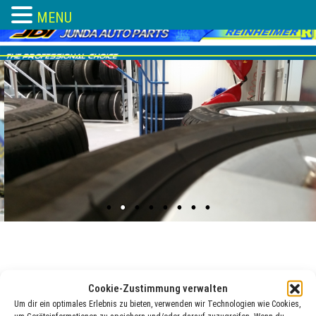
MENU
Skip
to
content
Reifendichtmittel_re
Cookie-Zustimmung verwalten
Um dir ein optimales Erlebnis zu bieten, verwenden wir Technologien wie Cookies,
11 Feb. , 2018
adocom_Webservice