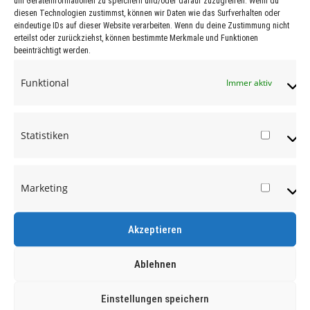
um Geräteinformationen zu speichern und/oder darauf zuzugreifen. Wenn du
diesen Technologien zustimmst, können wir Daten wie das Surfverhalten oder
eindeutige IDs auf dieser Website verarbeiten. Wenn du deine Zustimmung nicht
erteilst oder zurückziehst, können bestimmte Merkmale und Funktionen
beeinträchtigt werden.
Funktional
Immer aktiv
Statistiken
Statist
Marketing
Market
Akzeptieren
Ablehnen
Einstellungen speichern