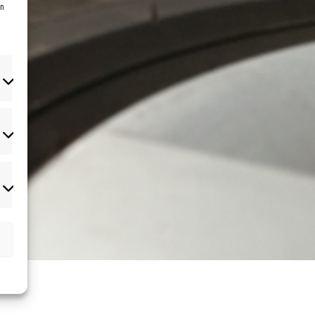
en
atistiken
rketing