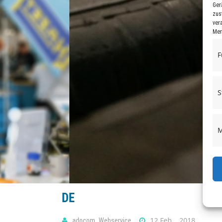
Ger
zus
ver
Mer
F
S
M
DE
12 Feb. , 2018
adocom_Webservice