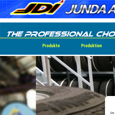
Skip
to
content
Produkte
Produktion
Um 