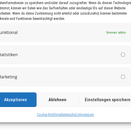
äteinformationen zu speichern und/oder darauf zuzugreifen. Wenn du diesen Technologi
timmst, können wir Daten wie das Surfverhalten oder eindeutige IDs auf dieser Website
arbeiten. Wenn du deine Zustimmung nicht erteilst oder zurückziehst, können bestimmte
kmale und Funktionen beeinträchtigt werden.
unktional
Immer aktiv
tatistiken
St
arketing
Ma
Akzeptieren
Ablehnen
Einstellungen speichern
Cookie-Richtlinie
Datenschutz
Impressum