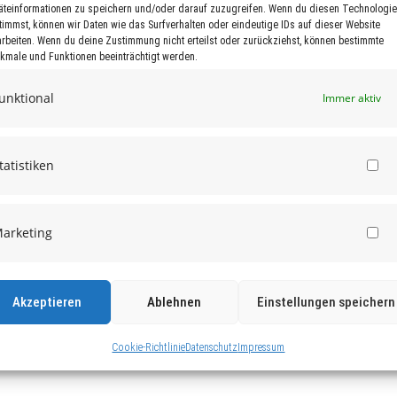
äteinformationen zu speichern und/oder darauf zuzugreifen. Wenn du diesen Technologi
timmst, können wir Daten wie das Surfverhalten oder eindeutige IDs auf dieser Website
arbeiten. Wenn du deine Zustimmung nicht erteilst oder zurückziehst, können bestimmte
kmale und Funktionen beeinträchtigt werden.
unktional
Immer aktiv
tatistiken
St
arketing
Ma
Akzeptieren
Ablehnen
Einstellungen speichern
Cookie-Richtlinie
Datenschutz
Impressum