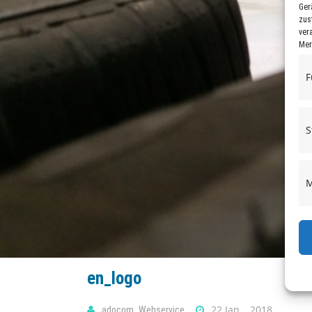
Ger
zus
ver
Mer
F
S
M
en_logo
22 Jan. , 2018
adocom_Webservice