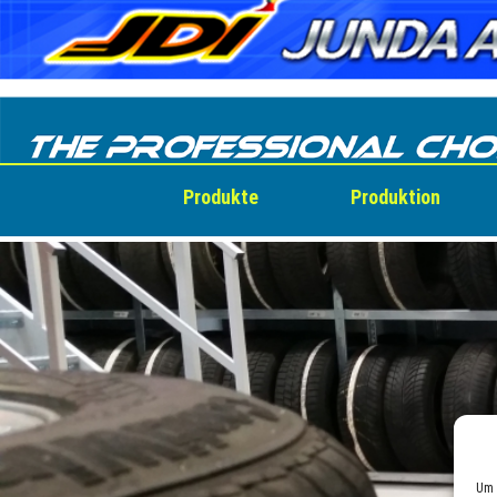
Skip
to
content
Produkte
Produktion
Um 