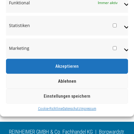
Funktional
Immer aktiv
Statistiken
Statist
Marketing
Market
Akzeptieren
Ablehnen
Einstellungen speichern
Cookie-Richtlinie
Datenschutz
Impressum
REINHEIMER GMBH & Co. Fachhandel KG | Borgwardstr.