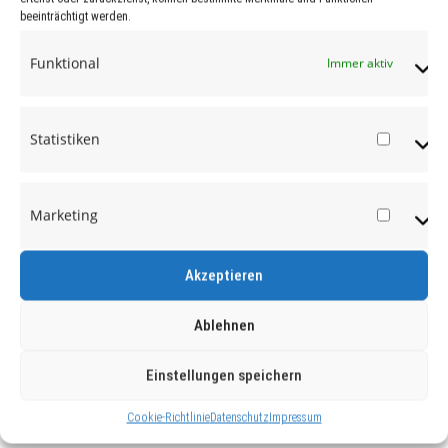
beeinträchtigt werden.
Funktional
Immer aktiv
Statistiken
Statist
Marketing
Market
Akzeptieren
Ablehnen
Einstellungen speichern
Cookie-Richtlinie
Datenschutz
Impressum