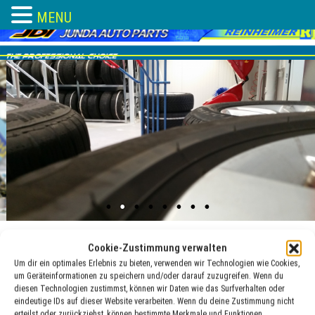
MENU
Skip
to
content
Cookie-Zustimmung verwalten
Um dir ein optimales Erlebnis zu bieten, verwenden wir Technologien wie Cookies,
Industrieklebstoffe
um Geräteinformationen zu speichern und/oder darauf zuzugreifen. Wenn du
diesen Technologien zustimmst, können wir Daten wie das Surfverhalten oder
eindeutige IDs auf dieser Website verarbeiten. Wenn du deine Zustimmung nicht
19 Jan. , 2018
adocom_Webservice
erteilst oder zurückziehst, können bestimmte Merkmale und Funktionen