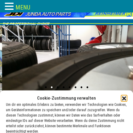
MENU
Skip
to
content
Cookie-Zustimmung verwalten
Um dir ein optimales Erlebnis zu bieten, verwenden wir Technologien wie Cookies,
um Geräteinformationen zu speichern und/oder darauf zuzugreifen. Wenn du
Italien Messe
diesen Technologien zustimmst, können wir Daten wie das Surfverhalten oder
eindeutige IDs auf dieser Website verarbeiten. Wenn du deine Zustimmung nicht
erteilst oder zurückziehst, können bestimmte Merkmale und Funktionen
03 Mai , 2019
adocom_Webservice
beeinträchtigt werden.