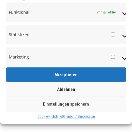
Funktional
Immer aktiv
Statistiken
Statist
Marketing
Market
Akzeptieren
Ablehnen
Einstellungen speichern
Cookie-Richtlinie
Datenschutz
Impressum