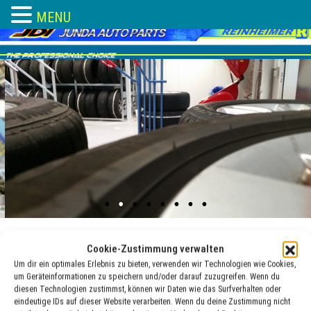
MENU
Skip
to
content
Cookie-Zustimmung verwalten
Um dir ein optimales Erlebnis zu bieten, verwenden wir Technologien wie Cookies,
Messe Italien
um Geräteinformationen zu speichern und/oder darauf zuzugreifen. Wenn du
diesen Technologien zustimmst, können wir Daten wie das Surfverhalten oder
eindeutige IDs auf dieser Website verarbeiten. Wenn du deine Zustimmung nicht
02 Mai , 2019
adocom_Webservice