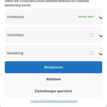
erteilst oder zurückziehst, können bestimmte Merkmale und Funktionen
beeinträchtigt werden.
Funktional
Immer aktiv
Statistiken
Statist
Marketing
Market
Akzeptieren
Ablehnen
Einstellungen speichern
Cookie-Richtlinie
Datenschutz
Impressum