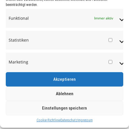
beeinträchtigt werden.
Funktional
Immer aktiv
Statistiken
Statist
Marketing
Market
Akzeptieren
Ablehnen
Einstellungen speichern
Cookie-Richtlinie
Datenschutz
Impressum