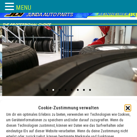
MENU
Skip
to
content
Cookie-Zustimmung verwalten
Um dir ein optimales Erlebnis zu bieten, verwenden wir Technologien wie Cookies,
Reifendichtgel
um Geräteinformationen zu speichern und/oder darauf zuzugreifen. Wenn du
diesen Technologien zustimmst, können wir Daten wie das Surfverhalten oder
eindeutige IDs auf dieser Website verarbeiten. Wenn du deine Zustimmung nicht
19 Jan. , 2018
adocom_Webservice
erteilst oder zurückziehst, können bestimmte Merkmale und Funktionen