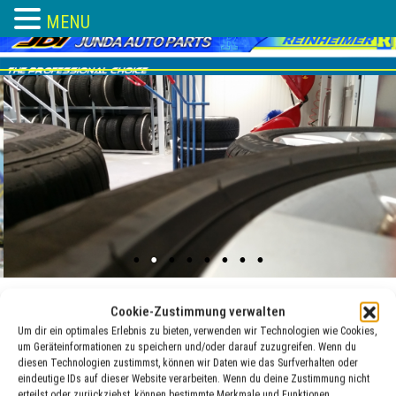
MENU
Skip
to
content
Cookie-Zustimmung verwalten
Um dir ein optimales Erlebnis zu bieten, verwenden wir Technologien wie Cookies,
Reifenreparaturmateril
um Geräteinformationen zu speichern und/oder darauf zuzugreifen. Wenn du
diesen Technologien zustimmst, können wir Daten wie das Surfverhalten oder
eindeutige IDs auf dieser Website verarbeiten. Wenn du deine Zustimmung nicht
19 Jan. , 2018
adocom_Webservice
erteilst oder zurückziehst, können bestimmte Merkmale und Funktionen