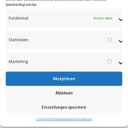
beeinträchtigt werden.
Funktional
Immer aktiv
Statistiken
Statist
Marketing
Market
Akzeptieren
Ablehnen
Einstellungen speichern
Cookie-Richtlinie
Datenschutz
Impressum