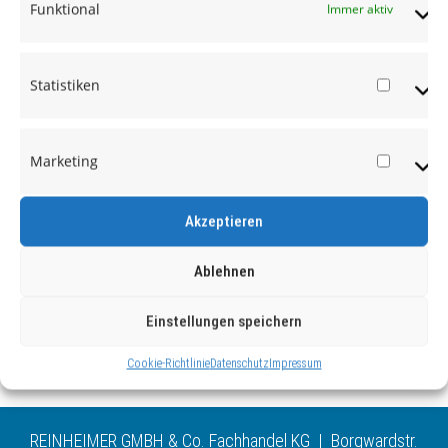
Funktional
Immer aktiv
Statistiken
Statist
Marketing
Market
Akzeptieren
Ablehnen
Einstellungen speichern
Cookie-Richtlinie
Datenschutz
Impressum
REINHEIMER GMBH & Co. Fachhandel KG | Borgwardstr.