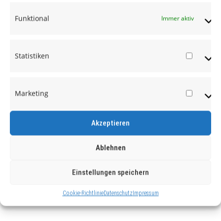
Funktional
Immer aktiv
Statistiken
Statist
Marketing
Market
Akzeptieren
Ablehnen
Einstellungen speichern
Cookie-Richtlinie
Datenschutz
Impressum