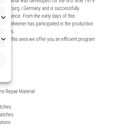
air material was developed for the first time 1919
in Hamburg / Germany and is successfully
er since. From the early days of this
atistiken
t Reinheimer has participated in the production
roducts.
ix in this area we offer you an efficient program
rketing
repair.
re Repair Material
atches
Patches
utions