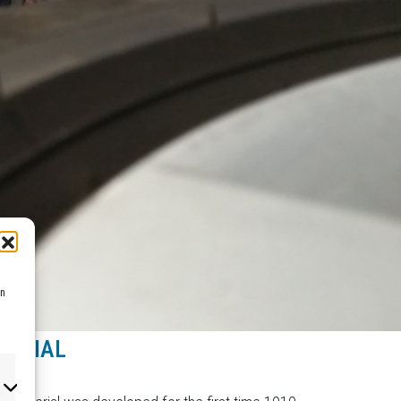
en
TERIAL