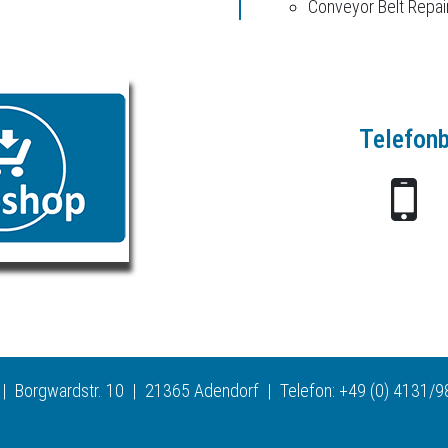
Conveyor Belt Repair
Telefon
Borgwardstr. 10 | 21365 Adendorf | Telefon: +49 (0) 4131/98