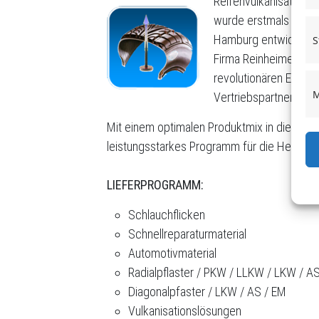
Reifenvulkanisationsma
wurde erstmals von He
Hamburg entwickelt un
S
Firma Reinheimer ist 
revolutionären Entwic
M
Vertriebspartner solc
Mit einem optimalen Produktmix in diesem B
leistungsstarkes Programm für die Heiß und 
LIEFERPROGRAMM:
Schlauchflicken
Schnellreparaturmaterial
Automotivmaterial
Radialpflaster / PKW / LLKW / LKW / A
Diagonalpfaster / LKW / AS / EM
Vulkanisationslösungen